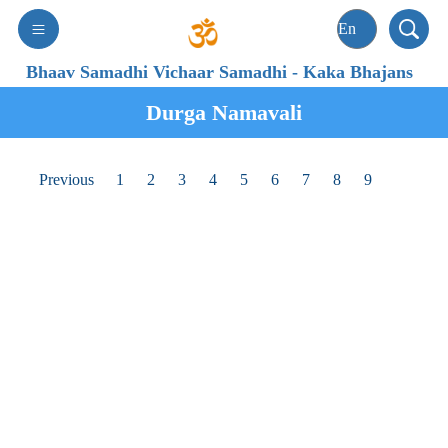
Bhaav Samadhi Vichaar Samadhi
-
Kaka Bhajans
Durga Namavali
Previous
1
2
3
4
5
6
7
8
9
10
901
સર્વને ક્ષમા કરનારી દાનેશ્વરી રે માતા, હે જગમાતા, હે
સિધ્ધમાતા, તને પ્રણામ...
sarvanē kṣamā karanārī dānēśvarī rē mātā, hē
jagamātā, hē siddhamātā, tanē praṇāma...
Sarvne kshama karnari daneshwari re mata, hey