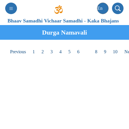
Bhaav Samadhi Vichaar Samadhi
-
Kaka Bhajans
Durga Namavali
Previous
1
2
3
4
5
6
7
8
9
10
Ne
601
તપ ત્યાગ ને સંયમ શીખવનારી રે માતા, હે જગમાતા, હે
સિધ્ધમાતા, તને પ્રણામ...
tapa tyāga nē saṁyama śīkhavanārī rē mātā, hē
jagamātā, hē siddhamātā, tanē praṇāma...
Tap tyaag ne saiyam shikhaavnari re mata, hey